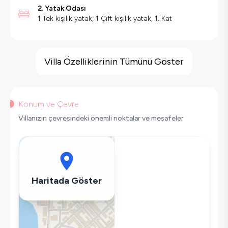
2. Yatak Odası
1 Tek kişilik yatak, 1 Çift kişilik yatak, 1. Kat
Villa Özellikleri
Jakuzi
Villa Özelliklerinin Tümünü Göster
Çocuk Oyun Alanı
Barbekü
Doğa Manzaralı
Konum ve Çevre
Salıncak
Villanızın çevresindeki önemli noktalar ve mesafeler
Korunaklı Havuz
Saç Kurutma Makinası
Bulaşık Makinesi
Çamaşır Makinesi
Haritada Göster
Buzdolabı
Klima
Wifi / İnternet