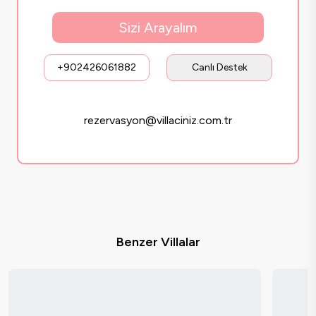
Sizi Arayalım
+902426061882
Canlı Destek
rezervasyon@villaciniz.com.tr
Benzer Villalar