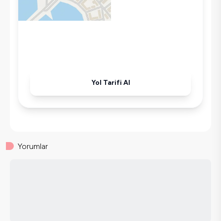
Tost Makinesi
Mikrodalga
Kettle
Korunaklı Havuz
Ütü
Havuz-Bahçe Bakımı
Yol Tarifi Al
Yorumlar