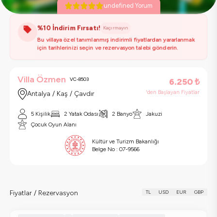
undefined Yorum
%10 İndirim Fırsatı!
Kaçırmayın
Bu villaya özel tanımlanmış indirimli fiyatlardan yararlanmak
için tarihlerinizi seçin ve rezervasyon talebi gönderin.
Villa Özmen
VC-8503
6.250
₺
'den Başlayan Fiyatlar
Antalya / Kaş / Çavdır
5 Kişilik
2 Yatak Odası
2 Banyo
Jakuzi
Çocuk Oyun Alanı
Kültür ve Turizm Bakanlığı
Belge No :
07-9566
Fiyatlar / Rezervasyon
TL
USD
EUR
GBP