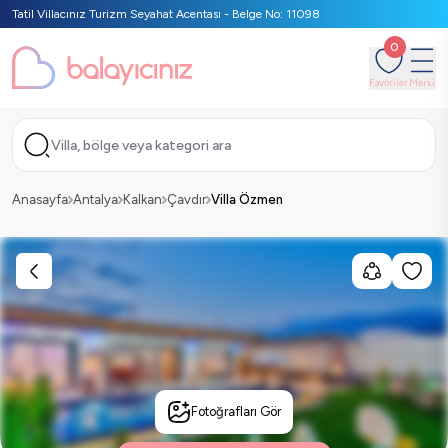
Tatil Villacınız Turizm Seyahat Acentası - Belge No: 11098
0
Favoriler
Menü
Villa, bölge veya kategori ara
Anasayfa
Antalya
Kalkan
Çavdır
Villa Özmen
Fotoğrafları Gör