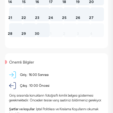
14
15
16
17
18
19
20
21
22
23
24
25
26
27
28
29
30
1
2
3
4
Önemli Bilgiler
Giriş :
16:00 Sonrası
Çıkış :
10:00 Öncesi
Giriş sırasında konukların fotoğraflı kimlik belgesi göstermesi
gerekmektedir. Önceden tesise varış saatinizi bildirmeniz gerekiyor.
Şartlar ve koşullar:
İptal Politikası ve Kiralama Koşullarını okumak