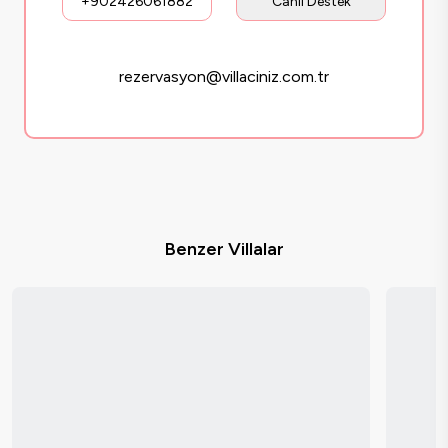
+902426061882
Canlı Destek
rezervasyon@villaciniz.com.tr
Benzer Villalar