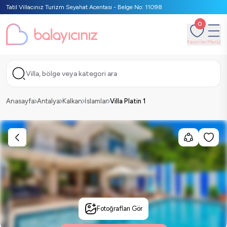
Tatil Villacınız Turizm Seyahat Acentası - Belge No: 11098
0
Favoriler
Menü
Villa, bölge veya kategori ara
Anasayfa
Antalya
Kalkan
İslamlar
Villa Platin 1
Fotoğrafları Gör