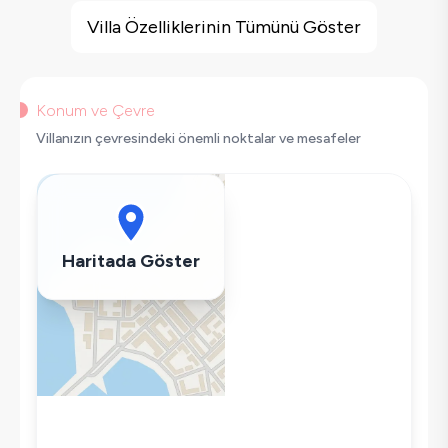
Jakuzi
Villa Özelliklerinin Tümünü Göster
Barbekü
Doğa Manzaralı
Salıncak
Konum ve Çevre
Korunaklı Havuz
Villanızın çevresindeki önemli noktalar ve mesafeler
Saç Kurutma Makinası
Bulaşık Makinesi
Çamaşır Makinesi
Buzdolabı
Haritada Göster
Klima
Wifi / İnternet
Mikrodalga
Kettle
Korunaklı Havuz
Ütü
Havuz-Bahçe Bakımı