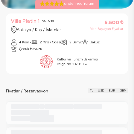
undefined Yorum
Villa Platin 1
VC-7745
5.500
₺
'den Başlayan Fiyatlar
Antalya / Kaş / İslamlar
4 Kişilik
2 Yatak Odası
2 Banyo
Jakuzi
Çocuk Havuzu
Kültür ve Turizm Bakanlığı
Belge No :
07-8867
Fiyatlar / Rezervasyon
TL
USD
EUR
GBP