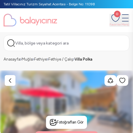
Tatil Villacınız Turizm Seyahat Acentası - Belge No: 11098
0
Favoriler
Menü
Villa, bölge veya kategori ara
Anasayfa
Muğla
Fethiye
Fethiye / Çalış
Villa Polka
Fotoğrafları Gör