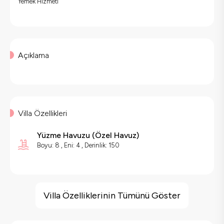
Yemek Hizmeti
Açıklama
Villa Özellikleri
Yüzme Havuzu
(
Özel Havuz
)
Boyu: 8 , Eni: 4 , Derinlik: 150
Villa Özellikleri
Geniş Ailelere Uygun
Villa Özelliklerinin Tümünü Göster
Doğa Manzaralı
Salıncak