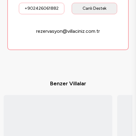
+902426061882
Canlı Destek
rezervasyon@villaciniz.com.tr
Benzer Villalar