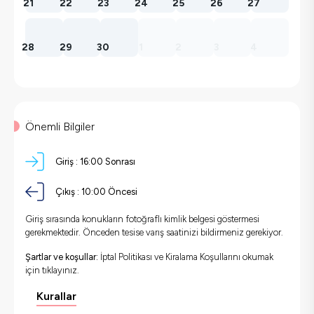
21
22
23
24
25
26
27
28
29
30
1
2
3
4
Önemli Bilgiler
Giriş :
16:00 Sonrası
Çıkış :
10:00 Öncesi
Giriş sırasında konukların fotoğraflı kimlik belgesi göstermesi
gerekmektedir. Önceden tesise varış saatinizi bildirmeniz gerekiyor.
Şartlar ve koşullar:
İptal Politikası ve Kiralama Koşullarını okumak
için
tıklayınız.
Kurallar