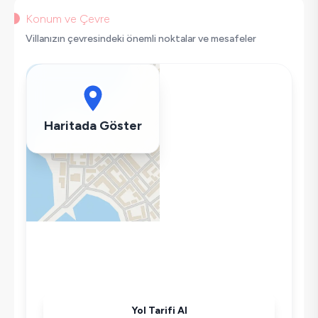
Saç Kurutma Makinası
Konum ve Çevre
Bulaşık Makinesi
Villanızın çevresindeki önemli noktalar ve mesafeler
Çamaşır Makinesi
Buzdolabı
Klima
Wifi / İnternet
Haritada Göster
Kettle
Ütü
Havuz-Bahçe Bakımı
Yol Tarifi Al