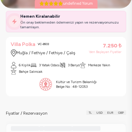
undefined Yorum
Hemen Kiralanabilir
Ön onay beklemeden ödemenizi yapın ve rezervasyonunuzu
tamamlayın.
Villa Polka
VC-8933
7.250
₺
'den Başlayan Fiyatlar
Muğla / Fethiye / Fethiye / Çalış
6 Kişilik
3 Yatak Odası
3 Banyo
Merkeze Yakın
Bahçe Salıncak
Kültür ve Turizm Bakanlığı
Belge No :
48-12053
Fiyatlar / Rezervasyon
TL
USD
EUR
GBP