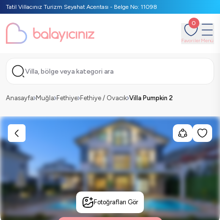
Tatil Villacınız Turizm Seyahat Acentası - Belge No: 11098
0
Favoriler
Menü
Villa, bölge veya kategori ara
Anasayfa
Muğla
Fethiye
Fethiye / Ovacık
Villa Pumpkin 2
Fotoğrafları Gör