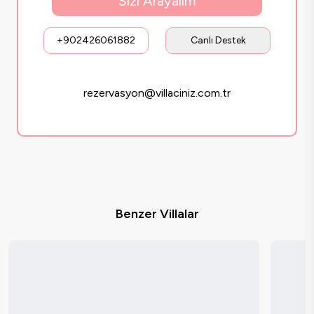
Sizi Arayalım
+902426061882
Canlı Destek
rezervasyon@villaciniz.com.tr
Benzer Villalar