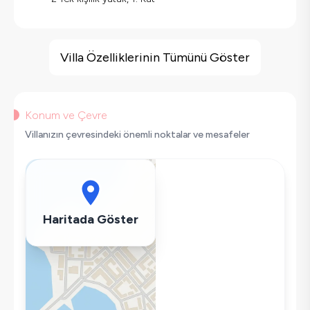
Villa Özellikleri
Çocuk Oyun Alanı
Villa Özelliklerinin Tümünü Göster
Barbekü
Geniş Ailelere Uygun
Salıncak
Konum ve Çevre
Saç Kurutma Makinası
Villanızın çevresindeki önemli noktalar ve mesafeler
Bulaşık Makinesi
Çamaşır Makinesi
Buzdolabı
Klima
Haritada Göster
Wifi / İnternet
Tost Makinesi
Mikrodalga
Kettle
Ütü