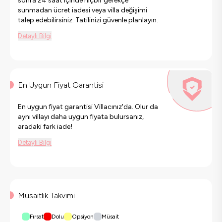
sonra 24 saat içinde hiçbir gerekçe
sunmadan ücret iadesi veya villa değişimi
talep edebilirsiniz. Tatilinizi güvenle planlayın.
Detaylı Bilgi
En Uygun Fiyat Garantisi
En uygun fiyat garantisi Villacınız'da. Olur da
aynı villayı daha uygun fiyata bulursanız,
aradaki fark iade!
Detaylı Bilgi
Müsaitlik Takvimi
Fırsat
Dolu
Opsiyon
Müsait