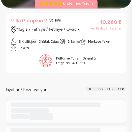
undefined Yorum
Villa Pumpkin 2
VC-8878
10.260
₺
'den Başlayan Fiyatlar
Muğla / Fethiye / Fethiye / Ovacık
6 Kişilik
3 Yatak Odası
3 Banyo
Merkeze Yakın
Jakuzi
Kültür ve Turizm Bakanlığı
Belge No :
48-5220
Fiyatlar / Rezervasyon
TL
USD
EUR
GBP