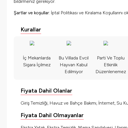
bildirmeniz gerekiyor.
Şartlar ve koşullar:
İptal Politikası ve Kiralama Koşullarını 
Kurallar
İç Mekanlarda
Bu Villada Evcil
Parti Ve Toplu
Sigara İçilmez
Hayvan Kabul
Etkinlik
Edilmiyor
Düzenlenemez
Fiyata Dahil Olanlar
Giriş Temizliği, Havuz ve Bahçe Bakımı, İnternet, Su Kul
Fiyata Dahil Olmayanlar
Ekstra Yatak, Ekstra Temizlik, Mama Sandalyesi, Ulaşı