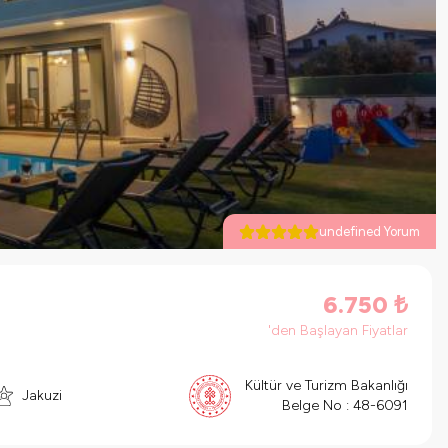
undefined Yorum
6.750
₺
'den Başlayan Fiyatlar
Kültür ve Turizm Bakanlığı
Jakuzi
Belge No :
48-6091