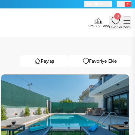
Para Birimi:
₺
Dil:
0
Kiralık Villalar
Favoriler
Menü
Paylaş
Favoriye Ekle