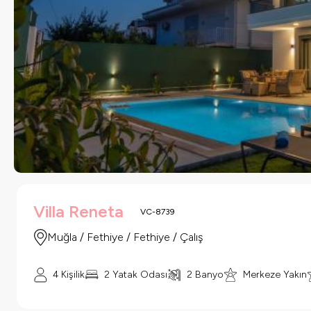
Villa Reneta
VC-8739
Muğla / Fethiye / Fethiye / Çalış
4 Kişilik
2 Yatak Odası
2 Banyo
Merkeze Yakın