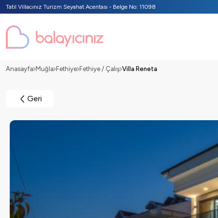
Tatil Villacınız Turizm Seyahat Acentası - Belge No: 11098
Anasayfa
Muğla
Fethiye
Fethiye / Çalış
Villa Reneta
Geri