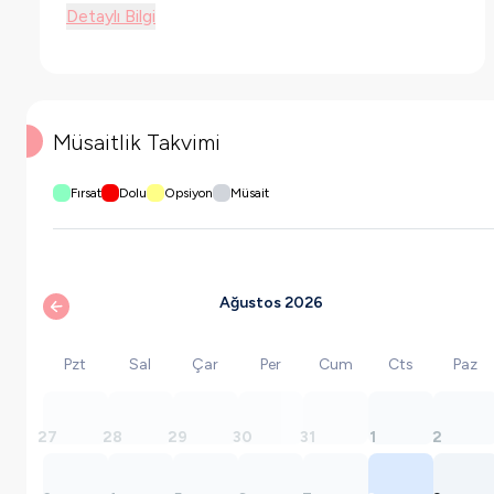
Detaylı Bilgi
Müsaitlik Takvimi
Fırsat
Dolu
Opsiyon
Müsait
Ağustos 2026
Pzt
Sal
Çar
Per
Cum
Cts
Paz
27
28
29
30
31
1
2