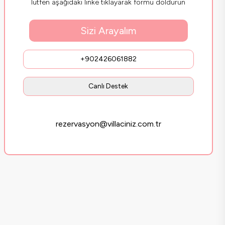
lütfen aşağıdaki linke tıklayarak formu doldurun
Sizi Arayalım
+902426061882
Canlı Destek
rezervasyon@villaciniz.com.tr