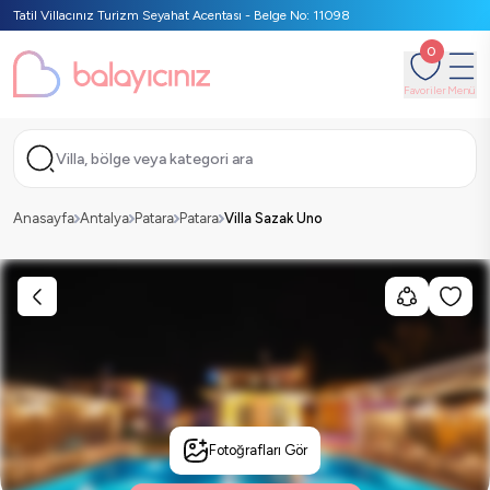
Tatil Villacınız Turizm Seyahat Acentası - Belge No: 11098
0
Favoriler
Menü
Villa, bölge veya kategori ara
Anasayfa
Antalya
Patara
Patara
Villa Sazak Uno
Fotoğrafları Gör