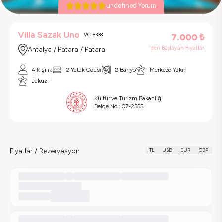
undefined Yorum
Villa Sazak Uno
VC-8338
7.000
₺
'den Başlayan Fiyatlar
Antalya / Patara / Patara
4 Kişilik
2 Yatak Odası
2 Banyo
Merkeze Yakın
Jakuzi
Kültür ve Turizm Bakanlığı
Belge No :
07-2555
Fiyatlar / Rezervasyon
TL
USD
EUR
GBP