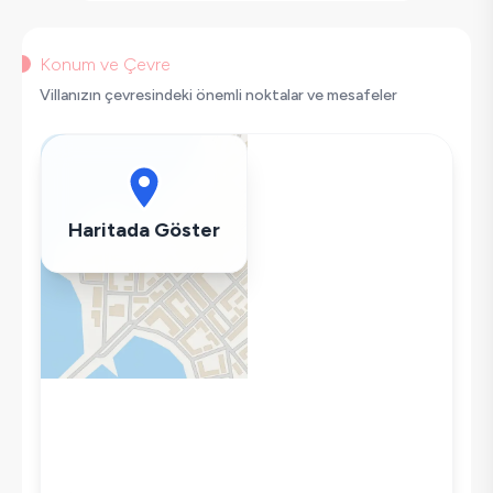
Doğa Manzaralı
Korunaklı Havuz
Saç Kurutma Makinası
Konum ve Çevre
Bulaşık Makinesi
Villanızın çevresindeki önemli noktalar ve mesafeler
Çamaşır Makinesi
Buzdolabı
Klima
Wifi / İnternet
Haritada Göster
Tost Makinesi
Mikrodalga
Kettle
Korunaklı Havuz
Ütü
Havuz-Bahçe Bakımı