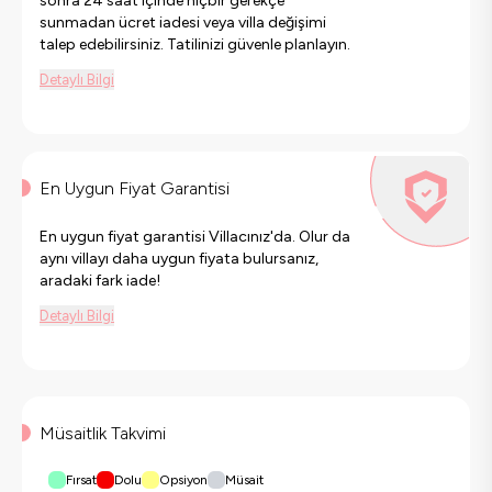
sonra 24 saat içinde hiçbir gerekçe
sunmadan ücret iadesi veya villa değişimi
talep edebilirsiniz. Tatilinizi güvenle planlayın.
Detaylı Bilgi
En Uygun Fiyat Garantisi
En uygun fiyat garantisi Villacınız'da. Olur da
aynı villayı daha uygun fiyata bulursanız,
aradaki fark iade!
Detaylı Bilgi
Müsaitlik Takvimi
Fırsat
Dolu
Opsiyon
Müsait