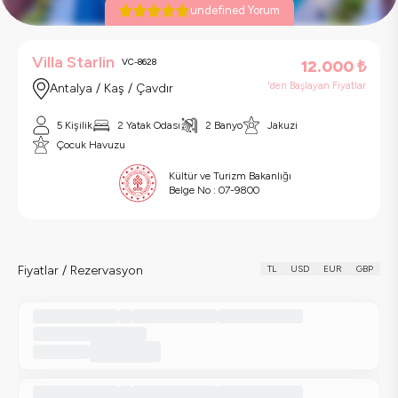
undefined Yorum
Villa Starlin
VC-8628
12.000
₺
'den Başlayan Fiyatlar
Antalya / Kaş / Çavdır
5 Kişilik
2 Yatak Odası
2 Banyo
Jakuzi
Çocuk Havuzu
Kültür ve Turizm Bakanlığı
Belge No :
07-9800
Fiyatlar / Rezervasyon
TL
USD
EUR
GBP