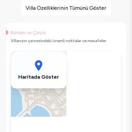
Jakuzi
Villa Özelliklerinin Tümünü Göster
Sauna
Barbekü
Doğa Manzaralı
Konum ve Çevre
Salıncak
Villanızın çevresindeki önemli noktalar ve mesafeler
Korunaklı Havuz
Saç Kurutma Makinası
Bulaşık Makinesi
Çamaşır Makinesi
Haritada Göster
Buzdolabı
Klima
Wifi / İnternet
Kettle
Korunaklı Havuz
Ütü
Havuz-Bahçe Bakımı