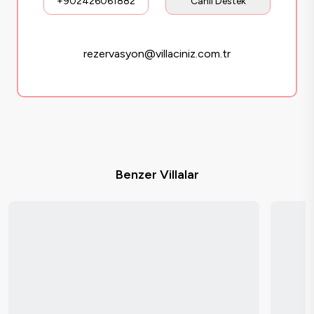
+902426061882
Canlı Destek
rezervasyon@villaciniz.com.tr
Benzer Villalar