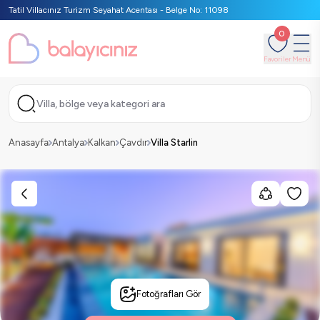
Tatil Villacınız Turizm Seyahat Acentası - Belge No: 11098
0
Favoriler
Menü
Villa, bölge veya kategori ara
Anasayfa
Antalya
Kalkan
Çavdır
Villa Starlin
Fotoğrafları Gör