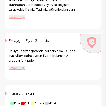
sonra 24 saat içinde hiçbir gerekçe
sunmadan ücret iadesi veya villa değişimi
talep edebilirsiniz. Tatilinizi güvenle planlayın.
Detaylı Bilgi
En Uygun Fiyat Garantisi
En uygun fiyat garantisi Villacınız'da. Olur da
aynı villayı daha uygun fiyata bulursanız,
aradaki fark iade!
Detaylı Bilgi
Müsaitlik Takvimi
Fırsat
Dolu
Opsiyon
Müsait