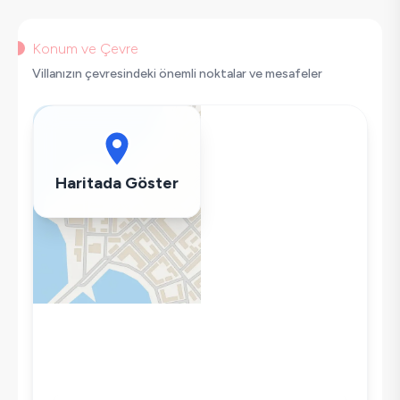
Çamaşır Makinesi
Buzdolabı
Konum ve Çevre
Klima
Villanızın çevresindeki önemli noktalar ve mesafeler
Wifi / İnternet
Tost Makinesi
Mikrodalga
Kettle
Haritada Göster
Korunaklı Havuz
Ütü
Havuz-Bahçe Bakımı