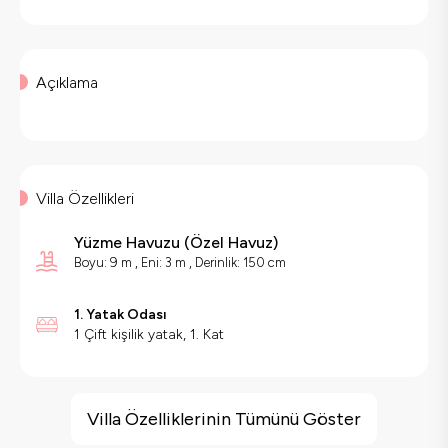
Açıklama
Villa Özellikleri
Yüzme Havuzu
(
Özel Havuz
)
Boyu: 9 m , Eni: 3 m , Derinlik: 150 cm
1. Yatak Odası
1 Çift kişilik yatak, 1. Kat
Villa Özellikleri
Saç Kurutma Makinası
Villa Özelliklerinin Tümünü Göster
Bulaşık Makinesi