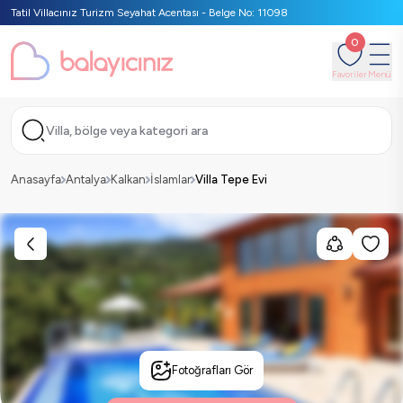
Tatil Villacınız Turizm Seyahat Acentası - Belge No: 11098
0
Favoriler
Menü
Villa, bölge veya kategori ara
Anasayfa
Antalya
Kalkan
İslamlar
Villa Tepe Evi
Fotoğrafları Gör