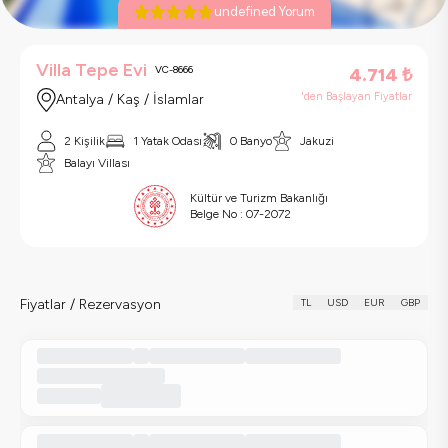
undefined Yorum
Villa Tepe Evi
VC-8666
4.714
₺
'den Başlayan Fiyatlar
Antalya / Kaş / İslamlar
2 Kişilik
1 Yatak Odası
0 Banyo
Jakuzi
Balayı Villası
Kültür ve Turizm Bakanlığı
Belge No :
07-2072
Fiyatlar / Rezervasyon
TL
USD
EUR
GBP