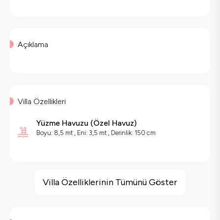
Açıklama
Villa Özellikleri
Yüzme Havuzu
(
Özel Havuz
)
Boyu: 8,5 mt , Eni: 3,5 mt , Derinlik: 150 cm
Villa Özellikleri
Geniş Ailelere Uygun
Villa Özelliklerinin Tümünü Göster
Doğa Manzaralı
Saç Kurutma Makinası