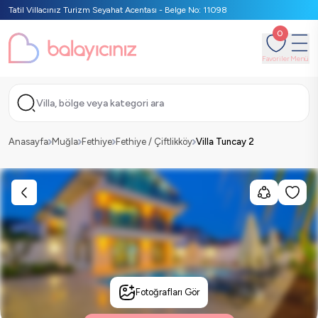
Tatil Villacınız Turizm Seyahat Acentası - Belge No: 11098
0
Favoriler
Menü
Villa, bölge veya kategori ara
Anasayfa
Muğla
Fethiye
Fethiye / Çiftlikköy
Villa Tuncay 2
Fotoğrafları Gör