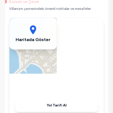
Bulaşık Makinesi
Konum ve Çevre
Çamaşır Makinesi
Villanızın çevresindeki önemli noktalar ve mesafeler
Buzdolabı
Klima
Wifi / İnternet
Mikrodalga
Haritada Göster
Kettle
Ütü
Havuz-Bahçe Bakımı
Yol Tarifi Al