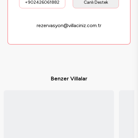
+902426061882
Canlı Destek
rezervasyon@villaciniz.com.tr
Benzer Villalar