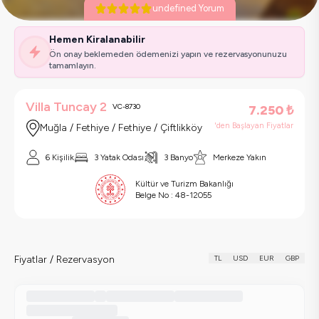
undefined Yorum
Hemen Kiralanabilir
Ön onay beklemeden ödemenizi yapın ve rezervasyonunuzu
tamamlayın.
Villa Tuncay 2
VC-8730
7.250
₺
'den Başlayan Fiyatlar
Muğla / Fethiye / Fethiye / Çiftlikköy
6 Kişilik
3 Yatak Odası
3 Banyo
Merkeze Yakın
Kültür ve Turizm Bakanlığı
Belge No :
48-12055
Fiyatlar / Rezervasyon
TL
USD
EUR
GBP