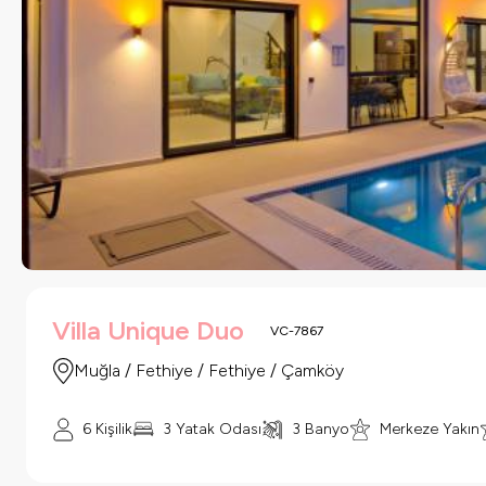
Villa Unique Duo
VC-7867
Muğla / Fethiye / Fethiye / Çamköy
6 Kişilik
3 Yatak Odası
3 Banyo
Merkeze Yakın