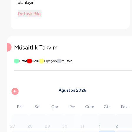
planlayın.
Detaylı Bilgi
Müsaitlik Takvimi
Fırsat
Dolu
Opsiyon
Müsait
Ağustos 2026
Pzt
Sal
Çar
Per
Cum
Cts
Paz
27
28
29
30
31
1
2