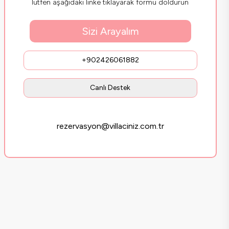
lütfen aşağıdaki linke tıklayarak formu doldurun
Sizi Arayalım
+902426061882
Canlı Destek
rezervasyon@villaciniz.com.tr