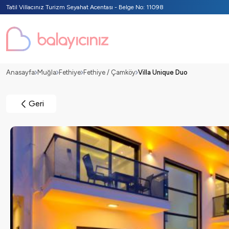
Tatil Villacınız Turizm Seyahat Acentası - Belge No: 11098
Anasayfa
Muğla
Fethiye
Fethiye / Çamköy
Villa Unique Duo
Geri