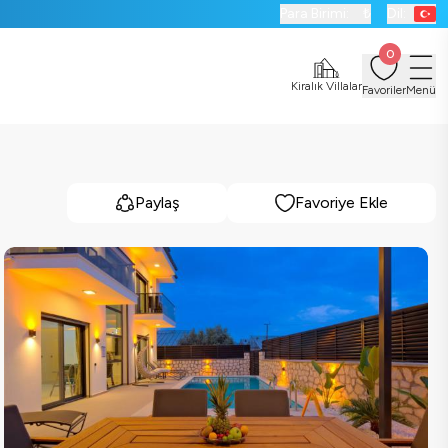
Para Birimi:
₺
Dil:
0
Kiralık Villalar
Favoriler
Menü
Paylaş
Favoriye Ekle