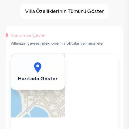
Villa Özellikleri
Deniz Manzarası
Villa Özelliklerinin Tümünü Göster
Barbekü
Geniş Ailelere Uygun
Doğa Manzaralı
Konum ve Çevre
Saç Kurutma Makinası
Villanızın çevresindeki önemli noktalar ve mesafeler
Bulaşık Makinesi
Çamaşır Makinesi
Buzdolabı
Klima
Haritada Göster
Wifi / İnternet
Kettle
Ütü
Havuz-Bahçe Bakımı