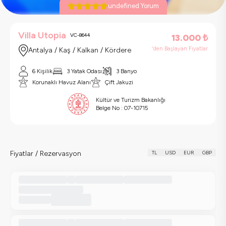
undefined Yorum
Villa Utopia
VC-8644
13.000
₺
'den Başlayan Fiyatlar
Antalya / Kaş / Kalkan / Kördere
6 Kişilik
3 Yatak Odası
3 Banyo
Korunaklı Havuz Alanı
Çift Jakuzi
Kültür ve Turizm Bakanlığı
Belge No :
07-10715
Fiyatlar / Rezervasyon
TL
USD
EUR
GBP