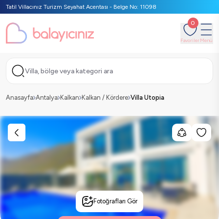
Tatil Villacınız Turizm Seyahat Acentası - Belge No: 11098
0
Favoriler
Menü
Villa, bölge veya kategori ara
Anasayfa
Antalya
Kalkan
Kalkan / Kördere
Villa Utopia
Fotoğrafları Gör