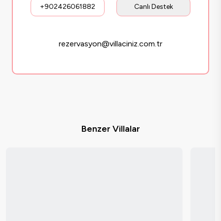
+902426061882
Canlı Destek
rezervasyon@villaciniz.com.tr
Benzer Villalar