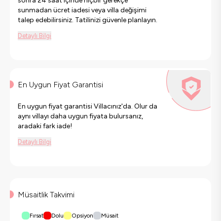
sonra 24 saat içinde hiçbir gerekçe
sunmadan ücret iadesi veya villa değişimi
talep edebilirsiniz. Tatilinizi güvenle planlayın.
Detaylı Bilgi
En Uygun Fiyat Garantisi
En uygun fiyat garantisi Villacınız'da. Olur da
aynı villayı daha uygun fiyata bulursanız,
aradaki fark iade!
Detaylı Bilgi
Müsaitlik Takvimi
Fırsat
Dolu
Opsiyon
Müsait