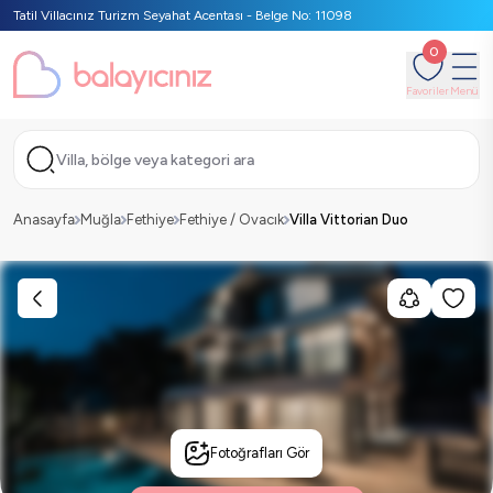
Tatil Villacınız Turizm Seyahat Acentası - Belge No: 11098
0
Favoriler
Menü
Villa, bölge veya kategori ara
Anasayfa
Muğla
Fethiye
Fethiye / Ovacık
Villa Vittorian Duo
Fotoğrafları Gör