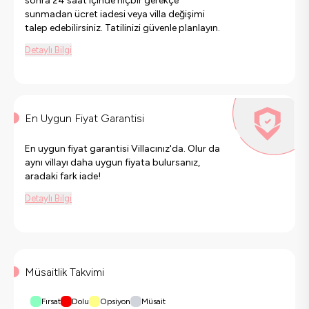
sonra 24 saat içinde hiçbir gerekçe
sunmadan ücret iadesi veya villa değişimi
talep edebilirsiniz. Tatilinizi güvenle planlayın.
Detaylı Bilgi
En Uygun Fiyat Garantisi
En uygun fiyat garantisi Villacınız'da. Olur da
aynı villayı daha uygun fiyata bulursanız,
aradaki fark iade!
Detaylı Bilgi
Müsaitlik Takvimi
Fırsat
Dolu
Opsiyon
Müsait