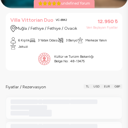
undefined Yorum
Villa Vittorian Duo
VC-8942
12.950
₺
'den Başlayan Fiyatlar
Muğla / Fethiye / Fethiye / Ovacık
6 Kişilik
3 Yatak Odası
3 Banyo
Merkeze Yakın
Jakuzi
Kültür ve Turizm Bakanlığı
Belge No :
48-13475
Fiyatlar / Rezervasyon
TL
USD
EUR
GBP