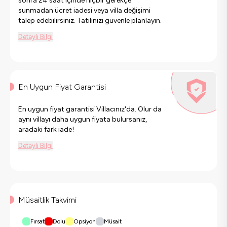
sonra 24 saat içinde hiçbir gerekçe
sunmadan ücret iadesi veya villa değişimi
talep edebilirsiniz. Tatilinizi güvenle planlayın.
Detaylı Bilgi
En Uygun Fiyat Garantisi
En uygun fiyat garantisi Villacınız'da. Olur da
aynı villayı daha uygun fiyata bulursanız,
aradaki fark iade!
Detaylı Bilgi
Müsaitlik Takvimi
Fırsat
Dolu
Opsiyon
Müsait