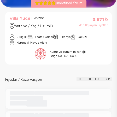
undefined Yorum
Villa Yücel
VC-7700
3.571
₺
'den Başlayan Fiyatlar
Antalya / Kaş / Üzümlü
2 Kişilik
1 Yatak Odası
1 Banyo
Jakuzi
Korunaklı Havuz Alanı
Kültür ve Turizm Bakanlığı
Belge No :
07-10092
Fiyatlar / Rezervasyon
TL
USD
EUR
GBP