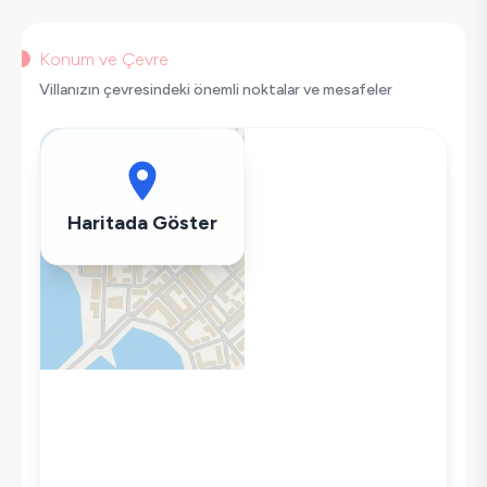
Salıncak
Korunaklı Havuz
Konum ve Çevre
Saç Kurutma Makinası
Villanızın çevresindeki önemli noktalar ve mesafeler
Bulaşık Makinesi
Çamaşır Makinesi
Buzdolabı
Klima
Haritada Göster
Wifi / İnternet
Tost Makinesi
Mikrodalga
Kettle
Korunaklı Havuz
Ütü
Havuz-Bahçe Bakımı