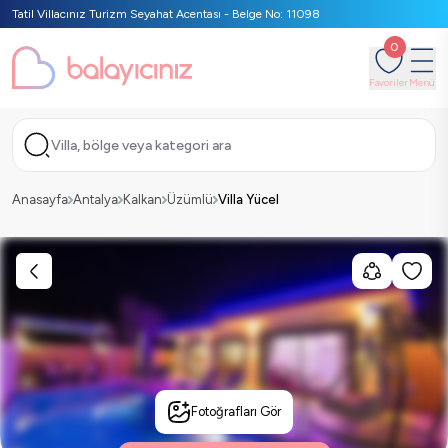
Tatil Villacınız Turizm Seyahat Acentası - Belge No: 11098
0
Favoriler
Menü
Villa, bölge veya kategori ara
Anasayfa
Antalya
Kalkan
Üzümlü
Villa Yücel
Fotoğrafları Gör