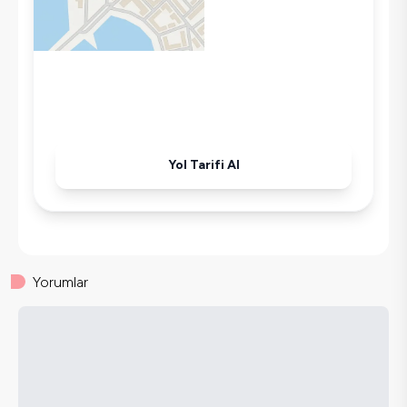
Korunaklı Havuz
Ütü
Havuz-Bahçe Bakımı
Yol Tarifi Al
Yorumlar