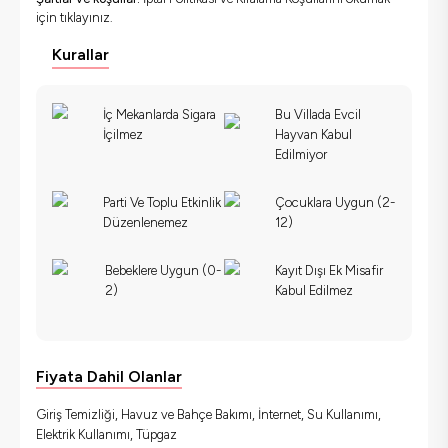
için
tıklayınız.
Kurallar
İç Mekanlarda Sigara
Bu Villada Evcil
İçilmez
Hayvan Kabul
Edilmiyor
Parti Ve Toplu Etkinlik
Çocuklara Uygun (2-
Düzenlenemez
12)
Bebeklere Uygun (0-
Kayıt Dışı Ek Misafir
2)
Kabul Edilmez
Fiyata Dahil Olanlar
Giriş Temizliği, Havuz ve Bahçe Bakımı, İnternet, Su Kullanımı,
Elektrik Kullanımı, Tüpgaz