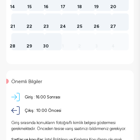
14
15
16
17
18
19
20
21
22
23
24
25
26
27
28
29
30
1
2
3
4
Önemli Bilgiler
Giriş :
16:00 Sonrası
Çıkış :
10:00 Öncesi
Giriş sırasında konukların fotoğraflı kimlik belgesi göstermesi
gerekmektedir. Önceden tesise varış saatinizi bildirmeniz gerekiyor.
Şartlar ve koşullar:
İptal Politikası ve Kiralama Koşullarını okumak