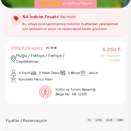
undefined Yorum
%4 İndirim Fırsatı!
Kaçırmayın
Bu villaya özel tanımlanmış indirimli fiyatlardan yararlanmak
için tarihlerinizi seçin ve rezervasyon talebi gönderin.
Villa Kırksekiz
VC-8138
5.250
₺
Muğla / Fethiye / Fethiye /
'den Başlayan
Fiyatlar
Seydikemer
4 Kişilik
2 Yatak Odası
2 Banyo
Jakuzi
Korunaklı Havuz Alanı
Kültür ve Turizm Bakanlığı
Belge No :
48-12325
Fiyatlar / Rezervasyon
TL
USD
EUR
GBP