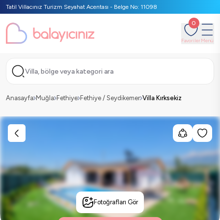
Tatil Villacınız Turizm Seyahat Acentası - Belge No: 11098
0
Favoriler
Menü
Villa, bölge veya kategori ara
Anasayfa
Muğla
Fethiye
Fethiye / Seydikemer
Villa Kırksekiz
Fotoğrafları Gör