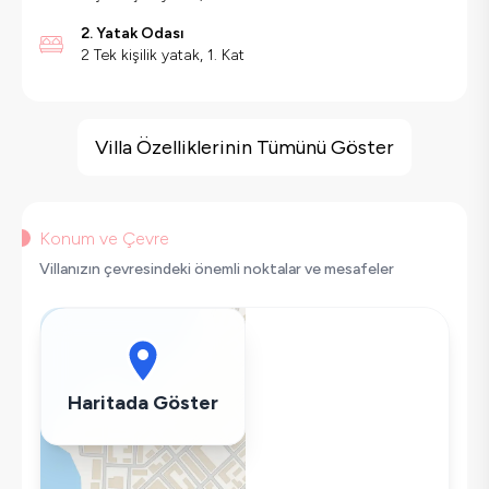
2. Yatak Odası
2 Tek kişilik yatak, 1. Kat
Villa Özellikleri
Barbekü
Villa Özelliklerinin Tümünü Göster
Doğa Manzaralı
Salıncak
Saç Kurutma Makinası
Konum ve Çevre
Bulaşık Makinesi
Villanızın çevresindeki önemli noktalar ve mesafeler
Çamaşır Makinesi
Buzdolabı
Klima
Wifi / İnternet
Haritada Göster
Tost Makinesi
Mikrodalga
Kettle