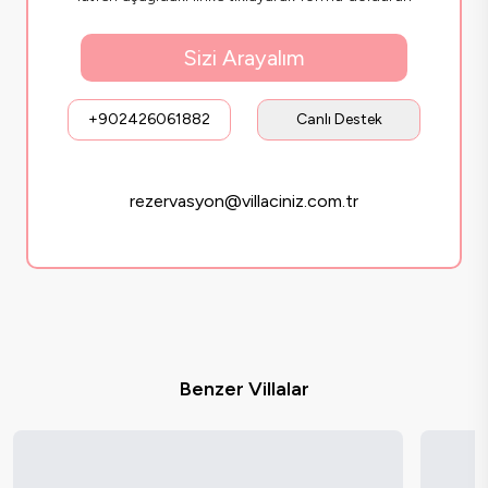
Sizi Arayalım
+902426061882
Canlı Destek
rezervasyon@villaciniz.com.tr
Benzer Villalar